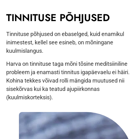
TINNITUSE PÕHJUSED
Tinnituse põhjused on ebaselged, kuid enamikul
inimestest, kellel see esineb, on mõningane
kuulmislangus.
Harva on tinnituse taga mõni tõsine meditsiiniline
probleem ja enamasti tinnitus igapäevaelu ei häiri.
Kohina tekkes võivad rolli mängida muutused nii
sisekõrvas kui ka teatud ajupiirkonnas
(kuulmiskorteksis).