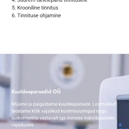
Krooniline tinnitus
Tinnituse ohjamine
Kuuldeaparaadid OÜ
Müüme ja paigaldame kuuldeaparaate. Loomulikult
teostame kõik vajalikud kuulmisuuringud nagu
audiomeetria vastavalt iga inimese individuaalsele
vajadusele.