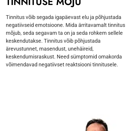
TINNITUSE MÕJU
Tinnitus võib segada igapäevast elu ja põhjustada
negatiivseid emotsioone. Mida ärritavamalt tinnitus
mõjub, seda segavam ta on ja seda rohkem sellele
keskendutakse. Tinnitus võib põhjustada
ärevustunnet, masendust, unehäireid,
keskendumisraskust. Need sümptomid omakorda
võimendavad negatiivset reaktsiooni tinnitusele.