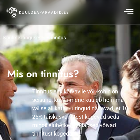
Kuulmislangusest
> Tinnitus
Mis on tinnitus?
Tinnitus ehk kõrvavile või -kohin on
seisund, kus inimene kuuleb heli ilma
välise allikata. uuringud näitavad, et 10–
25% täiskasvanutest kogevad seda
mingil eluhetkel. Ka lapsed võivad
tinnitust kogeda.