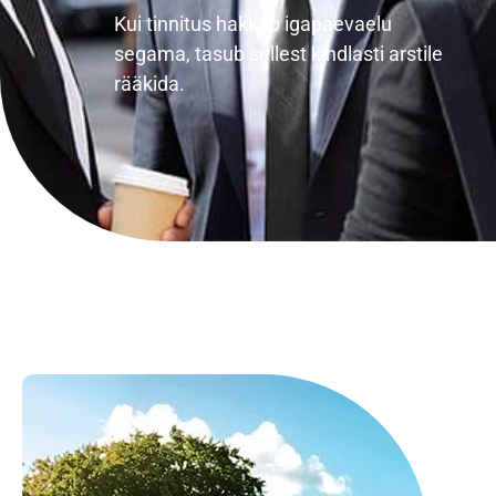
Kui tinnitus hakkab igapäevaelu
segama, tasub sellest kindlasti arstile
rääkida.