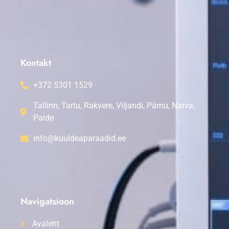
Kontakt
+372 5301 1529
Tallinn, Tartu, Rakvere, Viljandi, Pärnu, Narva,
Paide
info@kuuldeaparaadid.ee
Navigatsioon
Avaleht