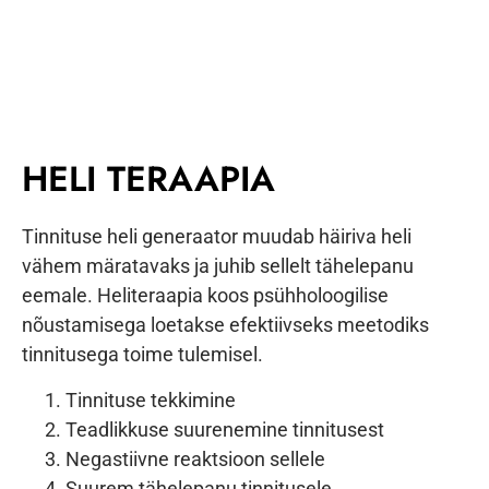
HELI TERAAPIA
Tinnituse heli generaator muudab häiriva heli
vähem märatavaks ja juhib sellelt tähelepanu
eemale. Heliteraapia koos psühholoogilise
nõustamisega loetakse efektiivseks meetodiks
tinnitusega toime tulemisel.
Tinnituse tekkimine
Teadlikkuse suurenemine tinnitusest
Negastiivne reaktsioon sellele
Suurem tähelepanu tinnitusele