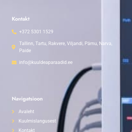
Kontakt
+372 5301 1529
Tallinn, Tartu, Rakvere, Viljandi, Pärnu, Narva,
Paide
info@kuuldeaparaadid.ee
Navigatsioon
Avaleht
Kuulmislangusest
Kontakt