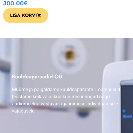
300.00
€
LISA KORVI
Kuuldeaparaadid OÜ
Müüme ja paigaldame kuuldeaparaate. Loomulikult
teostame kõik vajalikud kuulmisuuringud nagu
audiomeetria vastavalt iga inimese individuaalsele
vajadusele.